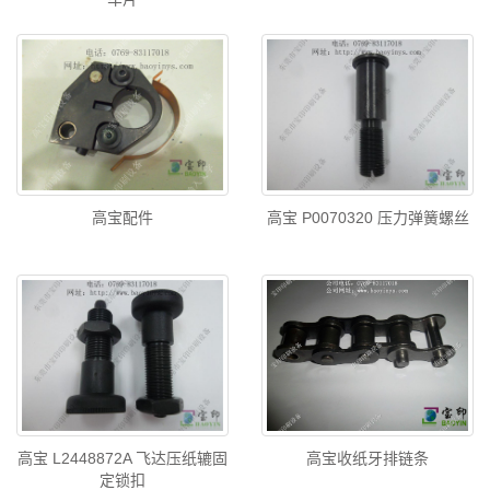
高宝配件
高宝 P0070320 压力弹簧螺丝
高宝 L2448872A 飞达压纸辘固
高宝收纸牙排链条
定锁扣