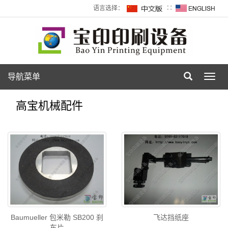
语言选择：
∷
导航菜单
Toggl
navig
高宝机械配件
Baumueller 包米勒 SB200 刹
飞达挡纸座
车片