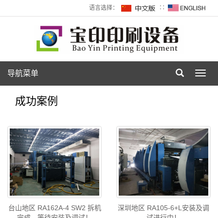
语言选择：
∷
导航菜单
Toggl
navig
成功案例
台山地区 RA162A-4 SW2 拆机
深圳地区 RA105-6+L安装及调
完成，等待安装及调试！
试进行中！