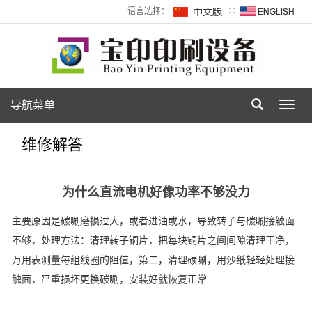
语言选择：
∷
导航菜单
Toggl
navig
维修解答
为什么直流电机好像功率不够没力
主要原因是碳唰磨损过大，或者进油或水，导致转子与碳唰接触面
不够，处理方法：清理转子铜片，把每块铜片之间间隙清理干净，
万用表测量每组线圈的阻值，第二，清理碳唰，用沙纸轻轻处理接
触面，严重损坏更换碳唰，安装好就恢复正常